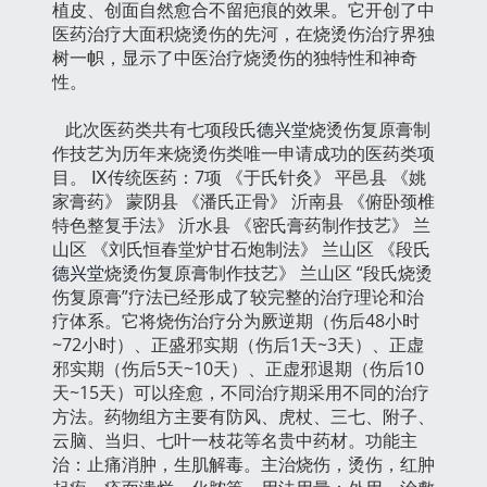
植皮、创面自然愈合不留疤痕的效果。它开创了中
医药治疗大面积烧烫伤的先河，在烧烫伤治疗界独
树一帜，显示了中医治疗烧烫伤的独特性和神奇
性。
此次医药类共有七项段氏
德兴堂
烧烫伤复原膏制
作技艺为历年来烧烫伤类唯一申请成功的医药类项
目。 Ⅸ传统医药：7项 《于氏针灸》 平邑县 《姚
家膏药》 蒙阴县 《潘氏正骨》 沂南县 《俯卧颈椎
特色整复手法》 沂水县 《密氏膏药制作技艺》 兰
山区 《刘氏恒春堂炉甘石炮制法》 兰山区 《段氏
德兴堂
烧烫伤复原膏制作技艺》 兰山区 “段氏烧烫
伤复原膏”疗法已经形成了较完整的治疗理论和治
疗体系。它将烧伤治疗分为厥逆期（伤后48小时
~72小时）、正盛邪实期（伤后1天~3天）、正虚
邪实期（伤后5天~10天）、正虚邪退期（伤后10
天~15天）可以痊愈，不同治疗期采用不同的治疗
方法。药物组方主要有防风、虎杖、三七、附子、
云脑、当归、七叶一枝花等名贵中药材。功能主
治：止痛消肿，生肌解毒。主治烧伤，烫伤，红肿