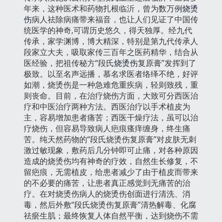
年来，这种医术和药物扎根临沂，曾为数万例
烧烫
伤
病人祛除病痛带来福音，也让人们见证了中国传
统医学的神奇,可谓历史悠久，得天独厚。经九代
传承，家学渊博，博大精深，特别是第九代传承人
段家立大夫，吸取家传三百年之医药精华，结合从
医经验，把祖传秘方“段氏
烧烫伤
复原膏”发挥到了
极致。以至名声远播，慕名求医者络绎不绝，好评
如潮，烧烫伤是一种急难危重疾病，轻则致残，重
则丧命。目前，在治疗烧伤方面，大致可分西医治
疗和中医治疗两种方法。西医治疗以手术植皮为
主，容易增加患者痛苦；西医干燥疗法，虽可以治
疗烧伤，但容易导致病人疤痕瘙痒缠身，终生痛
苦。纯天然药物的“段氏烧烫伤复原膏”对皮肤无刺
激过敏现象，敷药后几分钟即可止痛，对各种原因
造成的烧烫伤均有神奇的疗效，自然生长修复，不
留疤痕，无需植皮，给患者减少了由于植皮而带来
的不必要的痛苦，让患者真正感觉到无痛苦的治
疗。在对烧烫伤病人的烧烫伤创面进行清洗、消
毒，然后外敷“段氏烧烫伤复原膏”清热解毒、化腐
祛瘀生肌；最终恢复人体自然平衡，达到烧伤不需