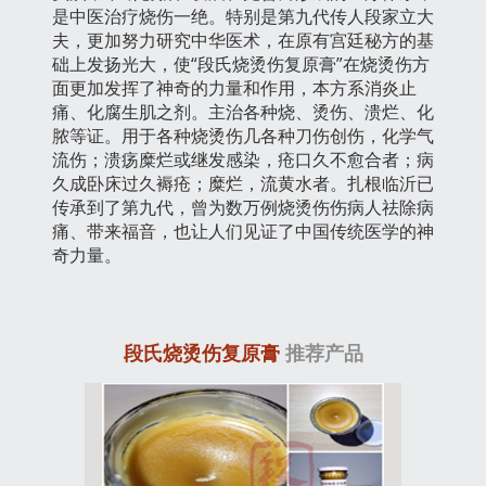
是中医治疗烧伤一绝。特别是第九代传人段家立大
夫，更加努力研究中华医术，在原有宫廷秘方的基
础上发扬光大，使“段氏烧烫伤复原膏”在烧烫伤方
面更加发挥了神奇的力量和作用，本方系消炎止
痛、化腐生肌之剂。主治各种烧、烫伤、溃烂、化
脓等证。用于各种烧烫伤几各种刀伤创伤，化学气
流伤；溃疡糜烂或继发感染，疮口久不愈合者；病
久成卧床过久褥疮；糜烂，流黄水者。扎根临沂已
传承到了第九代，曾为数万例烧烫伤伤病人祛除病
痛、带来福音，也让人们见证了中国传统医学的神
奇力量。
段氏烧烫伤复原膏
推荐产品