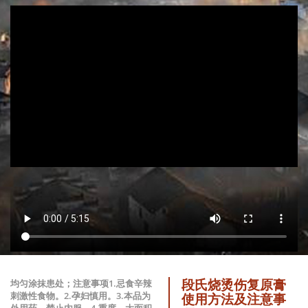
段氏烧烫伤复原膏
均匀涂抹患处；注意事项1.忌食辛辣
刺激性食物。2.孕妇慎用。3.本品为
使用方法及注意事
外用药，禁止内服。4.重度、大面积