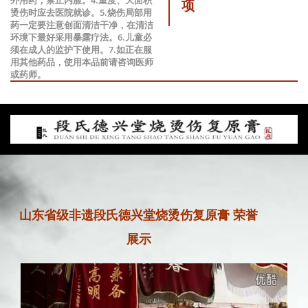
项
烫伤时应去医院就诊。5.烧伤局部用
药一定要注意创面清洁干净，在清洁
环境下最好采用暴露疗法。6.儿童必
须在成人的监护下使用。7.如正在服
用其他药品，使用本品前请咨询医师
或药师。
山东省级非遗段氏德兴堂烧烫伤复原膏 荣誉
展示