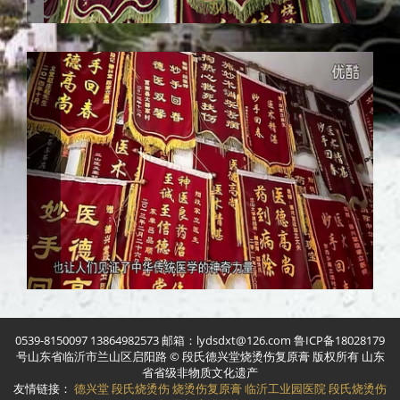
0539-8150097 13864982573 邮箱：lydsdxt@126.com 鲁ICP备18028179
号山东省临沂市兰山区启阳路 © 段氏德兴堂烧烫伤复原膏 版权所有 山东
省省级非物质文化遗产
友情链接：
德兴堂
段氏烧烫伤
烧烫伤复原膏
临沂工业园医院
段氏烧烫伤