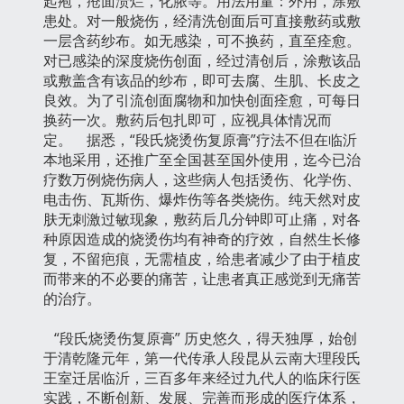
起疱，疮面溃烂，化脓等。用法用量：外用，涂敷
患处。对一般烧伤，经清洗创面后可直接敷药或敷
一层含药纱布。如无感染，可不换药，直至痊愈。
对已感染的深度烧伤创面，经过清创后，涂敷该品
或敷盖含有该品的纱布，即可去腐、生肌、长皮之
良效。为了引流创面腐物和加快创面痊愈，可每日
换药一次。敷药后包扎即可，应视具体情况而
定。 据悉，“段氏烧烫伤复原膏”疗法不但在临沂
本地采用，还推广至全国甚至国外使用，迄今已治
疗数万例烧伤病人，这些病人包括烫伤、化学伤、
电击伤、瓦斯伤、爆炸伤等各类烧伤。纯天然对皮
肤无刺激过敏现象，敷药后几分钟即可止痛，对各
种原因造成的烧烫伤均有神奇的疗效，自然生长修
复，不留疤痕，无需植皮，给患者减少了由于植皮
而带来的不必要的痛苦，让患者真正感觉到无痛苦
的治疗。
“段氏烧烫伤复原膏” 历史悠久，得天独厚，始创
于清乾隆元年，第一代传承人段昆从云南大理段氏
王室迁居临沂，三百多年来经过九代人的临床行医
实践，不断创新、发展、完善而形成的医疗体系，