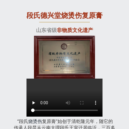
段氏德兴堂烧烫伤复原膏
山东省级
非物质文化遗产
“段氏
烧烫伤
复原膏”始创于清乾隆元年，随它的
传承人段昆从云南大理段氏王室迁居临沂，三百多